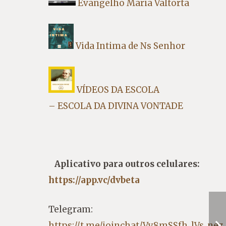
Evangelho Maria Valtorta
Vida Intima de Ns Senhor
VÍDEOS DA ESCOLA
– ESCOLA DA DIVINA VONTADE
Aplicativo para outros celulares:
https://app.vc/dvbeta
Telegram:
https://t.me/joinchat/Vy8mSSfh_lVs_nez