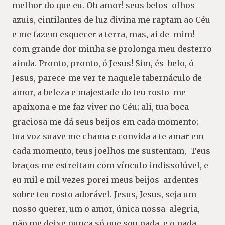
melhor do que eu. Oh amor! seus belos olhos
azuis, cintilantes de luz divina me raptam ao Céu
e me fazem esquecer a terra, mas, ai de mim!
com grande dor minha se prolonga meu desterro
ainda. Pronto, pronto, ó Jesus! Sim, és belo, ó
Jesus, parece-me ver-te naquele tabernáculo de
amor, a beleza e majestade do teu rosto me
apaixona e me faz viver no Céu; ali, tua boca
graciosa me dá seus beijos em cada momento;
tua voz suave me chama e convida a te amar em
cada momento, teus joelhos me sustentam, Teus
braços me estreitam com vínculo indissolúvel, e
eu mil e mil vezes porei meus beijos ardentes
sobre teu rosto adorável. Jesus, Jesus, seja um
nosso querer, um o amor, única nossa alegria,
não me deixe nunca só que sou nada, e o nada