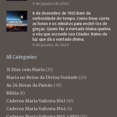
9 de janeiro de 2020
6 de dezembro de 1932 Bem da
verbosidade do tempo. Como Deus conta
as horas e os minutos para enchê-los de
graças. Quem faz a Vontade Divina quebra
o véu que esconde seu Criador. Reino de
luz que dá a vontade divina.
9 de janeiro de 2020
All Categories
31 Dias com Maria
(25)
Maria no Reino da Divina Vontade
(20)
As 24 Horas da Paixão
(38)
Bíblia
(8)
Caderno Maria Valtorta 1943
(10)
Caderno Maria Valtorta 1944
(4)
Caderno Maria Valtorta 1945 a 1950
(15)