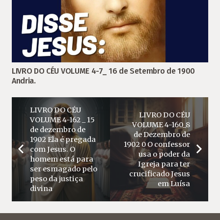
LIVRO DO CÉU VOLUME 4-7_ 16 de Setembro de 1900
Andria.
LIVRO DO CÉU
LIVRO DO CÉU
VOLUME 4-162 _ 15
VOLUME 4-160_8
de dezembro de
de Dezembro de
1902 Ela é pregada
1902 0 O confessor
com Jesus. O
usa o poder da
homem está para
Igreja para ter
ser esmagado pelo
crucificado Jesus
peso da justiça
em Luísa
divina