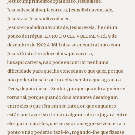
Jesuscumprimentodopainosso
,
Jesusdisse
,
Jesusdisseàluisapiccarreta
,
Jesusdivinavontade
,
Jesusfala
,
Jesusnolivrodoceu
,
Jesusreinodadivinavontade
,
Jesusrevela
,
lhe dê um
pouco de trégua
,
LIVRO DO CÉU VOLUME 4-161 9 de
dezembro de 1902 4-161 Luisa se encontra junto com
Jesus Cristo
,
livrodoceuluisapiccarreta
,
luisapiccarreta
,
não pode encontrar nenhuma
dificuldade para que lhe concedam o que quer
,
porque
não poderá buscar outra coisa senão o que agrada a
Deus; depois disse: "Senhor
,
porque quando alguém se
torna tal
,
porque quando dois amantes desafogam
entre eles o que têm em seu interior
,
que enquanto
estão por fazer isto tomará algum raio e o jogará entre
eles para matá-los
,
que se isso conseguisse venceria o
ponto e não poderão fazê-lo.
,
rogando-lhe que fizesse