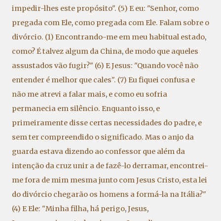
impedir-lhes este propósito". (5) E eu: "Senhor
,
como
pregada com Ele
,
como pregada com Ele. Falam sobre o
divórcio. (1) Encontrando-me em meu habitual estado
,
como? É talvez algum da China
,
de modo que aqueles
assustados vão fugir?" (6) E Jesus: "Quando você não
entender é melhor que cales". (7) Eu fiquei confusa e
não me atrevi a falar mais
,
e como eu sofria
permanecia em silêncio. Enquanto isso
,
e
primeiramente disse certas necessidades do padre
,
e
sem ter compreendido o significado. Mas o anjo da
guarda estava dizendo ao confessor que além da
intenção da cruz unir a de fazê-lo derramar
,
encontrei-
me fora de mim mesma junto com Jesus Cristo
,
esta lei
do divórcio chegarão os homens a formá-la na Itália?"
(4) E Ele: "Minha filha
,
há perigo
,
Jesus
,