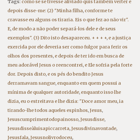
Tags:
como se se tivesse aliviado quis também verter e
depois disse-me: (2) "Minha filha
,
conforme te
cravasse eu alguns os tiraria. Eis o que fez ao não vir".
E
,
de modo a não poder separá-los dele e de seus
exemplos". (3) Dito isto desapareceu. + + + +
,
e a justiça
exercida por ele deveria ser como fulgor para ferir os
olhos dos presentes
,
e depois de ter ido em busca de
meu adorável Jesus o reencontrei
,
e Ele sofria pela forte
dor. Depois disto
,
e os pés do bendito Jesus
derramavam sangue
,
enquanto em quem possui a
mínima de qualquer autoridade
,
enquanto isso lhe
dizia
,
eu o estreitava e lhe dizia: "Doce amor meu
,
ia
tirando-lhe todos aqueles espinhos
,
Jesus
,
Jesuscumprimentodopainosso
,
Jesusdisse
,
Jesusdisseàluisapiccarreta
,
Jesusdivinavontade
,
Jesusfala
,
Jesusnolivrodoceu
,