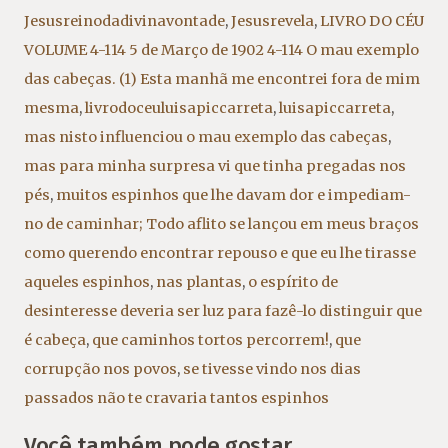
Jesusreinodadivinavontade
,
Jesusrevela
,
LIVRO DO CÉU
VOLUME 4-114 5 de Março de 1902 4-114 O mau exemplo
das cabeças. (1) Esta manhã me encontrei fora de mim
mesma
,
livrodoceuluisapiccarreta
,
luisapiccarreta
,
mas nisto influenciou o mau exemplo das cabeças
,
mas para minha surpresa vi que tinha pregadas nos
pés
,
muitos espinhos que lhe davam dor e impediam-
no de caminhar; Todo aflito se lançou em meus braços
como querendo encontrar repouso e que eu lhe tirasse
aqueles espinhos
,
nas plantas
,
o espírito de
desinteresse deveria ser luz para fazê-lo distinguir que
é cabeça
,
que caminhos tortos percorrem!
,
que
corrupção nos povos
,
se tivesse vindo nos dias
passados não te cravaria tantos espinhos
Você também pode gostar