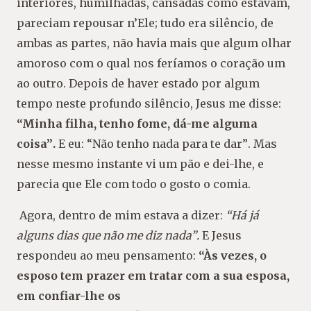
interiores, humilhadas, cansadas como estavam,
pareciam repousar n’Ele; tudo era silêncio, de
ambas as partes, não havia mais que algum olhar
amoroso com o qual nos feríamos o coração um
ao outro. Depois de haver estado por algum
tem
po neste profundo silêncio, Jesus me disse:
“Mi
nha filha, tenho fome, dá-me alguma
coisa”
.
E eu:
“Não tenho nada para te dar”
. Mas
nesse
mesmo instante vi um pão e dei-lhe, e
parecia
que Ele com todo o gosto o comia.
Agora, dentro de mim estava a dizer:
“Há já
al
guns dias que não me diz nada”
.
E Jesus
respondeu
ao meu pensamento:
“Às vezes, o
esposo tem pra
zer em tratar com a sua esposa,
em confiar-lhe os