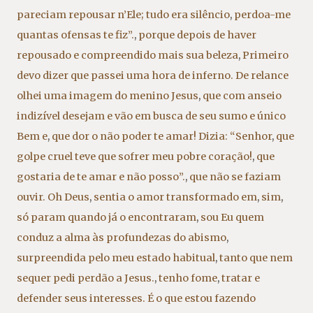
pareciam repousar n’Ele; tudo era silêncio
,
perdoa-me
quantas ofensas te fiz”.
,
porque depois de haver
repousado e compreendido mais sua beleza
,
Primeiro
devo dizer que passei uma hora de inferno. De relance
olhei uma imagem do menino Jesus
,
que com anseio
indizível desejam e vão em busca de seu sumo e único
Bem e
,
que dor o não poder te amar! Dizia: “Senhor
,
que
golpe cruel teve que sofrer meu pobre coração!
,
que
gostaria de te amar e não posso”.
,
que não se faziam
ouvir. Oh Deus
,
sentia o amor transformado em
,
sim
,
só param quando já o encontraram
,
sou Eu quem
conduz a alma às profundezas do abismo
,
surpreendida pelo meu estado habitual
,
tanto que nem
sequer pedi perdão a Jesus.
,
tenho fome
,
tratar e
defender seus interesses. É o que estou fazendo