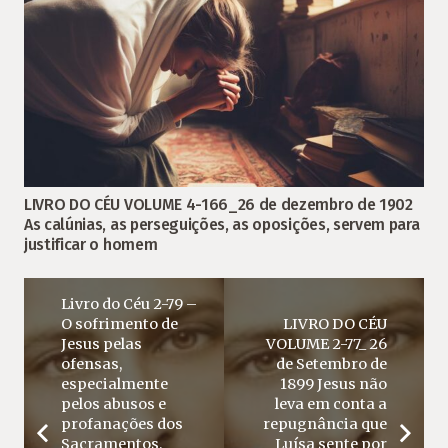
LIVRO DO CÉU VOLUME 4-166_26 de dezembro de 1902
As calúnias, as perseguições, as oposições, servem para
justificar o homem
Livro do Céu 2-79 –
O sofrimento de
LIVRO DO CÉU
Jesus pelas
VOLUME 2-77_ 26
ofensas,
de Setembro de
especialmente
1899 Jesus não
pelos abusos e
leva em conta a
profanações dos
repugnância que
Sacramentos,
Luísa sente por