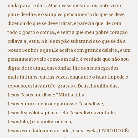
nada para te dar”. Mas nesse mesmo instante vi um
pão e dei-lhe
,
e o simples pensamento do que se deve
dizer ou do que se deve tratar
,
e parecia que Ele com
todo o gosto o comia.
,
e sentia que meu pobre coração
odiava a Jesus. Ah
,
é um pão substancioso que se dá a
Nosso Senhor e que Ele aceita com grande deleite.
,
e um
pensamento veio como um raio
,
é verdade que não sou
digna de te amar
,
em confiar-lhe os seus segredos
mais íntimos; outras vezes
,
enquanto o falar impede o
repouso
,
estavam tão
,
graças a Deus
,
humilhadas
,
Jesus
,
Jesus me disse: “Minha filha
,
Jesuscumprimentodopainosso
,
Jesusdisse
,
Jesusdisseàluisapiccarreta
,
Jesusdivinavontade
,
Jesusfala
,
Jesusnolivrodoceu
,
Jesusreinodadivinavontade
,
Jesusrevela
,
LIVRO DO CÉU