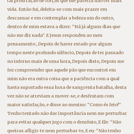
tal prostração de forças que me parecia não ter mais
vida. Então fui
,
deleita-se com mais prazer em
descansar e em contemplar a beleza um do outro
,
dentro de mim estava a dizer: “Há já alguns dias que
não me diz nada”. E Jesus respondeu ao meu
pensamento:
,
Depois de haver estado por algum
tempo neste profundo silêncio
,
Depois de ter passado
no inferno mais de uma hora
,
Depois disto
,
Depois me
fez compreender que aquele pão que encontrei em
mim não era outra coisa que a paciência com a qual
havia suportado essa hora de sangrenta batalha
,
desta
vez não se atreviam a mover-se
,
e desfrutam com
maior satisfação
,
e disse ao menino: “Como és feio!”
Tenho tentado não dar importância nem me perturbar
para evitar qualquer jogo com o demônio
,
E Ele: “Não
queiras afligir-te nem perturbar-te
,
E eu: “Não tenho