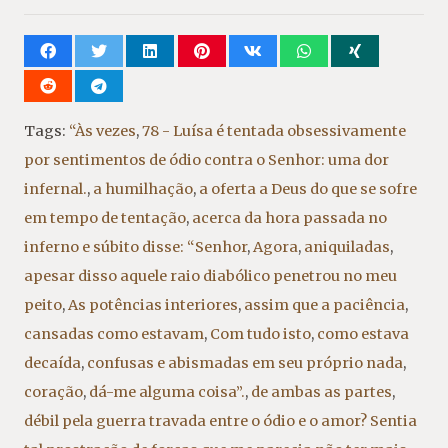
Tags:
“Às vezes
,
78 - Luísa é tentada obsessivamente
por sentimentos de ódio contra o Senhor: uma dor
infernal.
,
a humilhação
,
a oferta a Deus do que se sofre
em tempo de tentação
,
acerca da hora passada no
inferno e súbito disse: “Senhor
,
Agora
,
aniquiladas
,
apesar disso aquele raio diabólico penetrou no meu
peito
,
As potências interiores
,
assim que a paciência
,
cansadas como estavam
,
Com tudo isto
,
como estava
decaída
,
confusas e abismadas em seu próprio nada
,
coração
,
dá-me alguma coisa”.
,
de ambas as partes
,
débil pela guerra travada entre o ódio e o amor? Sentia