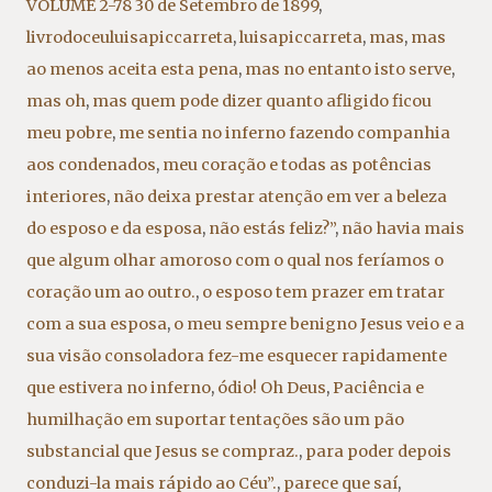
VOLUME 2-78 30 de Setembro de 1899
,
livrodoceuluisapiccarreta
,
luisapiccarreta
,
mas
,
mas
ao menos aceita esta pena
,
mas no entanto isto serve
,
mas oh
,
mas quem pode dizer quanto afligido ficou
meu pobre
,
me sentia no inferno fazendo companhia
aos condenados
,
meu coração e todas as potências
interiores
,
não deixa prestar atenção em ver a beleza
do esposo e da esposa
,
não estás feliz?”
,
não havia mais
que algum olhar amoroso com o qual nos feríamos o
coração um ao outro.
,
o esposo tem prazer em tratar
com a sua esposa
,
o meu sempre benigno Jesus veio e a
sua visão consoladora fez-me esquecer rapidamente
que estivera no inferno
,
ódio! Oh Deus
,
Paciência e
humilhação em suportar tentações são um pão
substancial que Jesus se compraz.
,
para poder depois
conduzi-la mais rápido ao Céu”.
,
parece que saí
,