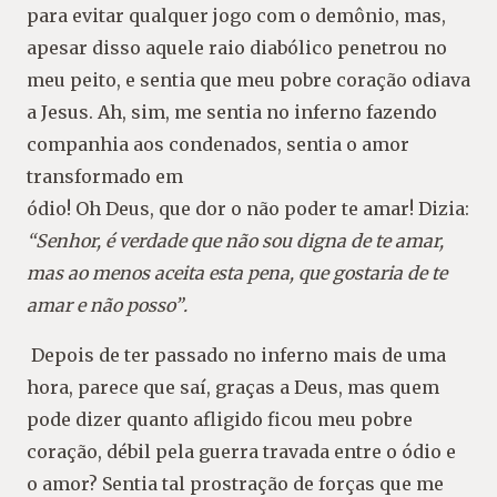
para evitar qualquer jogo com o
demônio, mas,
apesar disso aquele raio dia
bólico penetrou no
meu peito, e sentia que
meu pobre coração odiava
a Jesus. Ah, sim,
me sentia no inferno fazendo
companhia aos
condenados, sentia o amor
transformado em
ódio! Oh Deus, que dor o não poder te amar!
Dizia:
“Senhor, é verdade que não sou digna de
te amar,
mas ao menos aceita esta pena, que
gostaria de te
amar e não posso”
.
Depois de ter passado no inferno mais de uma
hora, parece que saí, graças a Deus, mas quem
pode
dizer quanto afligido ficou meu pobre
coração, dé
bil pela guerra travada entre o ódio e
o amor? Sen
tia tal prostração de forças que me