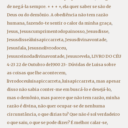
de negá-la sempre. + + + +
,
ela quer saber se são de
Deus ou do demônio. A obediência não tem razão
humana
,
fazendo-te sentir o calor da minha graça
,
Jesus
,
Jesuscumprimentodopainosso
,
Jesusdisse
,
Jesusdisseàluisapiccarreta
,
Jesusdivinavontade
,
Jesusfala
,
Jesusnolivrodoceu
,
Jesusreinodadivinavontade
,
Jesusrevela
,
LIVRO DO CÉU
4-23 22 de Outubro de1900 23- Dúvidas de Luisa sobre
as coisas que lhe acontecem
,
livrodoceuluisapiccarreta
,
luisapiccarreta
,
mas apesar
disso não sabia conter-me em buscá-lo e desejá-lo
,
mas o demônio
,
mas parece que não tem razão
,
minha
razão é divina
,
não quer ocupar-se de nenhuma
circunstância
,
o que dirias tu? Que não é sol verdadeiro
o que saiu
,
o que se pode dizer? É melhor calar-se
,