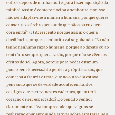
outros depois de minha morte
,
para fazer aquisição da
minha". Assim é como raciocina a senhorita
,
por isso
não sei adaptar-me à maneira humana
,
por que queres
cansar-te o cérebro pensando que não sou Eu quem
obra em ti?" (3) Acrescento porque assim o quer a
obediência
,
porque a senhorita vai se gabando: "Eu não
tenho nenhuma razão humana
,
porque ao direito ou ao
contrário sempre quer a razão
,
porque não se vêem os
efeitos do sol. Agora
,
porque para poder estar um
pouco bem é necessário perder a própria razão
,
que
começou a franzir a testa
,
que no outro dia estava
pensando que se de verdade acontecem tantos
castigos que escrevi nestes cadernos
,
quem terá
coração de ser espectador? E o bendito Senhor
claramente me fez compreender que alguns se
realizarão enquanto ainda estiver sobre esta terra
,
se a