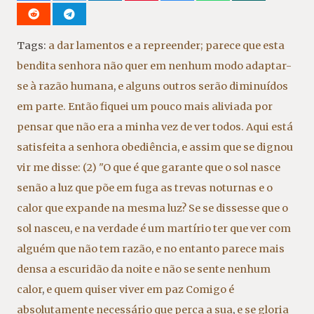
Tags:
a dar lamentos e a repreender; parece que esta
bendita senhora não quer em nenhum modo adaptar-
se à razão humana
,
e alguns outros serão diminuídos
em parte. Então fiquei um pouco mais aliviada por
pensar que não era a minha vez de ver todos. Aqui está
satisfeita a senhora obediência
,
e assim que se dignou
vir me disse: (2) "O que é que garante que o sol nasce
senão a luz que põe em fuga as trevas noturnas e o
calor que expande na mesma luz? Se se dissesse que o
sol nasceu
,
e na verdade é um martírio ter que ver com
alguém que não tem razão
,
e no entanto parece mais
densa a escuridão da noite e não se sente nenhum
calor
,
e quem quiser viver em paz Comigo é
absolutamente necessário que perca a sua
,
e se gloria