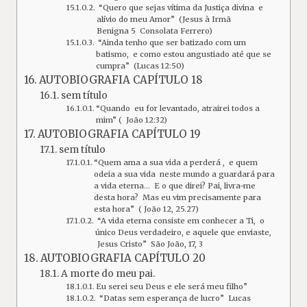
“Quero que sejas vítima da Justiça divina e
alívio do meu Amor” (Jesus à Irmã
Benigna 5 Consolata Ferrero)
“Ainda tenho que ser batizado com um
batismo, e como estou angustiado até que se
cumpra” (Lucas 12:50)
AUTOBIOGRAFIA CAPÍTULO 18
sem título
“Quando eu for levantado, atrairei todos a
mim” ( João 12:32)
AUTOBIOGRAFIA CAPÍTULO 19
sem título
“Quem ama a sua vida a perderá , e quem
odeia a sua vida neste mundo a guardará para
a vida eterna… E o que direi? Pai, livra-me
desta hora? Mas eu vim precisamente para
esta hora” ( João 12, 25.27)
“A vida eterna consiste em conhecer a Ti, o
único Deus verdadeiro, e aquele que enviaste,
Jesus Cristo” São João, 17, 3
AUTOBIOGRAFIA CAPÍTULO 20
A morte do meu pai.
Eu serei seu Deus e ele será meu filho”
“Datas sem esperança de lucro” Lucas