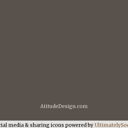
AtitudeDesign.com
cial media & sharing icons powered by
UltimatelySoc