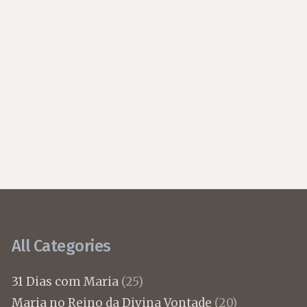
All Categories
31 Dias com Maria
(25)
Maria no Reino da Divina Vontade
(20)