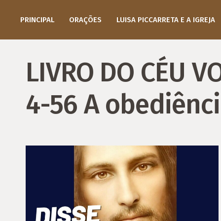
PRINCIPAL
ORAÇÕES
LUISA PICCARRETA E A IGREJA
LIVRO DO CÉU VO
4-56 A obediênc