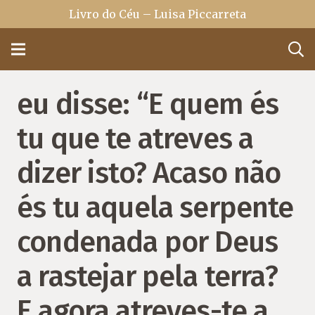
Livro do Céu – Luisa Piccarreta
eu disse: “E quem és
tu que te atreves a
dizer isto? Acaso não
és tu aquela serpente
condenada por Deus
a rastejar pela terra?
E agora atreves-te a