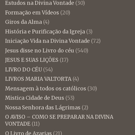
Estudos na Divina Vontade
(30)
Formação em Vídeos
(20)
Giros da Alma
(4)
História e Purificação da Igreja
(3)
Iniciação Vida na Divina Vontade
(72)
Jesus disse no Livro do céu
(540)
JESUS E SUAS LIÇÕES
(17)
LIVRO DO CÉU
(54)
LIVROS MARIA VALTORTA
(4)
Mensagem à todos os católicos
(30)
Mistica Cidade de Deus
(53)
Nossa Senhora das Lágrimas
(2)
O AVISO – COMO SE PREPARAR NA DIVINA
VONTADE
(11)
O Livro de Azarias
(21)