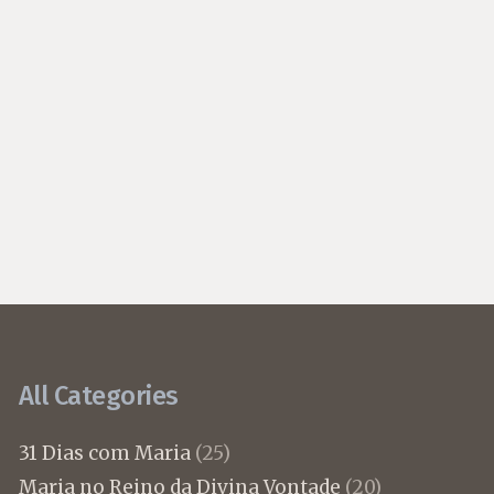
All Categories
31 Dias com Maria
(25)
Maria no Reino da Divina Vontade
(20)