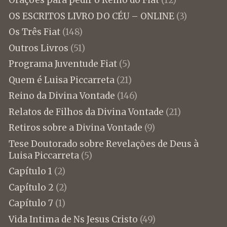
Orações para pedir o Reino do Fiat
(12)
OS ESCRITOS LIVRO DO CÉU – ONLINE
(3)
Os Três Fiat
(148)
Outros Livros
(51)
Programa Juventude Fiat
(5)
Quem é Luisa Piccarreta
(21)
Reino da Divina Vontade
(146)
Relatos de Filhos da Divina Vontade
(21)
Retiros sobre a Divina Vontade
(9)
Tese Doutorado sobre Revelações de Deus à
Luisa Piccarreta
(5)
Capítulo 1
(2)
Capítulo 2
(2)
Capítulo 7
(1)
Vida Intima de Ns Jesus Cristo
(49)