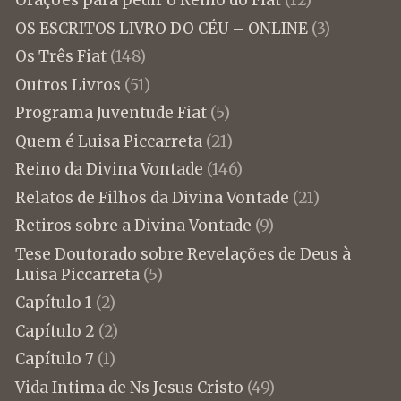
Orações para pedir o Reino do Fiat
(12)
OS ESCRITOS LIVRO DO CÉU – ONLINE
(3)
Os Três Fiat
(148)
Outros Livros
(51)
Programa Juventude Fiat
(5)
Quem é Luisa Piccarreta
(21)
Reino da Divina Vontade
(146)
Relatos de Filhos da Divina Vontade
(21)
Retiros sobre a Divina Vontade
(9)
Tese Doutorado sobre Revelações de Deus à
Luisa Piccarreta
(5)
Capítulo 1
(2)
Capítulo 2
(2)
Capítulo 7
(1)
Vida Intima de Ns Jesus Cristo
(49)